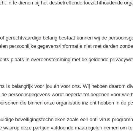
cht in te dienen bij het desbetreffende toezichthoudende org
t of gerechtvaardigd belang bestaat kunnen wij de persoons
elen persoonlijke gegevens/informatie niet met derden zond
lechts plaats in overeenstemming met de geldende privacywe
is belangrijk voor jou én voor ons. Wij hebben daarom di
de persoonsgegevens wordt beperkt tot degenen voor wie het 
rsonen die binnen onze organisatie inzicht hebben in de p
uidige beveiligingstechnieken zoals een anti-virus progra
ze waarop deze partijen voldoende maatregelen nemen om te