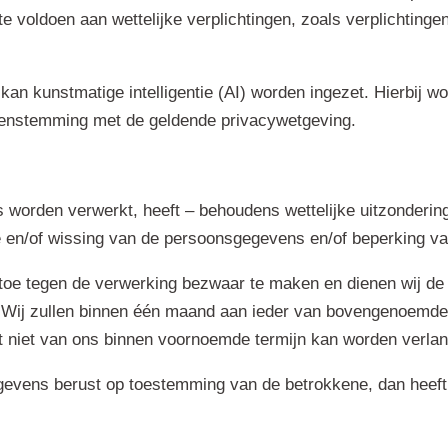
voldoen aan wettelijke verplichtingen, zoals verplichtingen
an kunstmatige intelligentie (AI) worden ingezet. Hierbij w
enstemming met de geldende privacywetgeving.
orden verwerkt, heeft – behoudens wettelijke uitzonderin
ie en/of wissing van de persoonsgegevens en/of beperking va
 toe tegen de verwerking bezwaar te maken en dienen wij d
n. Wij zullen binnen één maand aan ieder van bovengenoemde
it niet van ons binnen voornoemde termijn kan worden verla
evens berust op toestemming van de betrokkene, dan heeft de